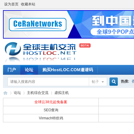
设为首页
收藏本站
门户
论坛
购买HostLOC.COM邀请码
热搜:
帖子
搜
论坛
主机综合交流
虚拟主机
全球云38元起免备案
SEO查询
索
Virmach特价鸡
全
»
›
›