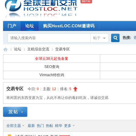
门户
论坛
购买HostLOC.COM邀请码
热搜:
帖子
搜
论坛
主机综合交流
交易专区
全球云38元起免备案
SEO查询
索
Virmach特价鸡
全
»
›
›
交易专区
今日:
0
|
主题:
12
|
排名:
5
将闲置的东西变废为宝，从此不再让你的毒妇吃灰，请诚信交易
全部主题
最新
热门
热帖
精华
更多