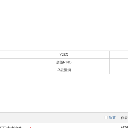
V2EX
超级PING
乌云漏洞
新窗
作者
zzv