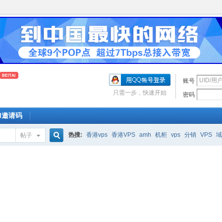
账号
只需一步，快速开始
密码
OM邀请码
热搜:
香港vps
香港VPS
amh
机柜
vps
分销
VPS
域
帖子
搜
索