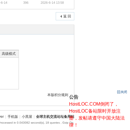
-6-14
396
2026-6-14 13:58
返 回
高级模式
本版积分规则
公告
HostLOC.COM倒闭了，
HostLOC备站限时开放注
ver
|
手机版
|
小黑屋
|
全球主机交流论坛备用站
册，发帖请遵守中国大陆法
Processed in 0.043082 second(s), 18 queries , Gzip On.
律！