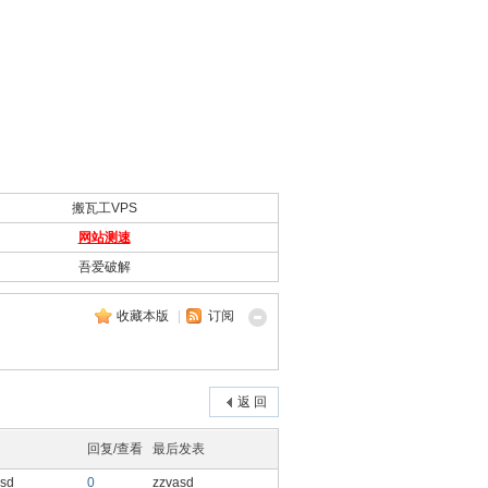
搬瓦工VPS
网站测速
吾爱破解
收藏本版
|
订阅
返 回
回复/查看
最后发表
asd
0
zzvasd