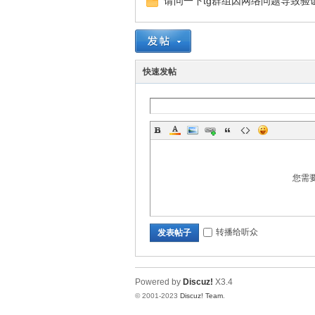
请问一下tg群组因网络问题导致验
快速发帖
主
您需
转播给听众
发表帖子
机
Powered by
Discuz!
X3.4
© 2001-2023
Discuz! Team
.