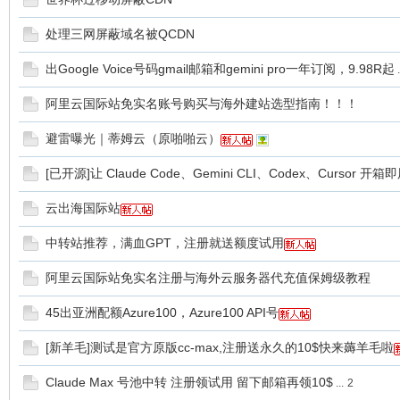
处理三网屏蔽域名被QCDN
备
出Google Voice号码gmail邮箱和gemini pro一年订阅，9.98R起
.
阿里云国际站免实名账号购买与海外建站选型指南！！！
避雷曝光｜蒂姆云（原啪啪云）
[已开源]让 Claude Code、Gemini CLI、Codex、Cursor 开箱即
云出海国际站
用
中转站推荐，满血GPT，注册就送额度试用
阿里云国际站免实名注册与海外云服务器代充值保姆级教程
45出亚洲配额Azure100，Azure100 API号
[新羊毛]测试是官方原版cc-max,注册送永久的10$快来薅羊毛啦
Claude Max 号池中转 注册领试用 留下邮箱再领10$
...
2