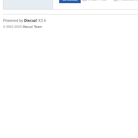
Powered by
Discuz!
X3.4
© 2001-2023
Discuz! Team
.
交
流