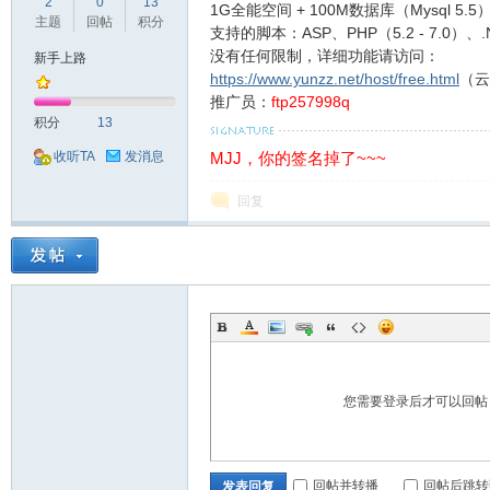
球
2
0
13
1G全能空间 + 100M数据库（Mysql 5.5
主题
回帖
积分
支持的脚本：ASP、PHP（5.2 - 7.0）、.NE
没有任何限制，详细功能请访问：
新手上路
https://www.yunzz.net/host/free.html
（云
推广员：
ftp257998q
积分
13
MJJ，你的签名掉了~~~
收听TA
发消息
回复
主
您需要登录后才可以回
机
回帖并转播
回帖后跳转
发表回复