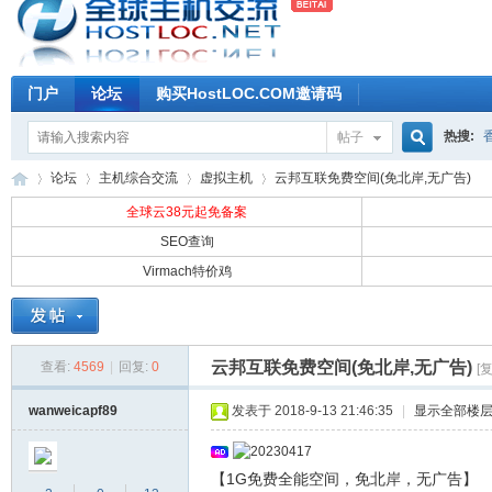
门户
论坛
购买HostLOC.COM邀请码
热搜:
帖子
搜
论坛
主机综合交流
虚拟主机
云邦互联免费空间(免北岸,无广告)
全球云38元起免备案
SEO查询
索
Virmach特价鸡
全
»
›
›
›
云邦互联免费空间(免北岸,无广告)
查看:
4569
|
回复:
0
[
wanweicapf89
发表于 2018-9-13 21:46:35
|
显示全部楼
【1G免费全能空间，免北岸，无广告】