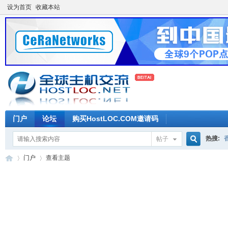
设为首页
收藏本站
门户
论坛
购买HostLOC.COM邀请码
热搜:
帖子
搜
门户
查看主题
索
全
›
›