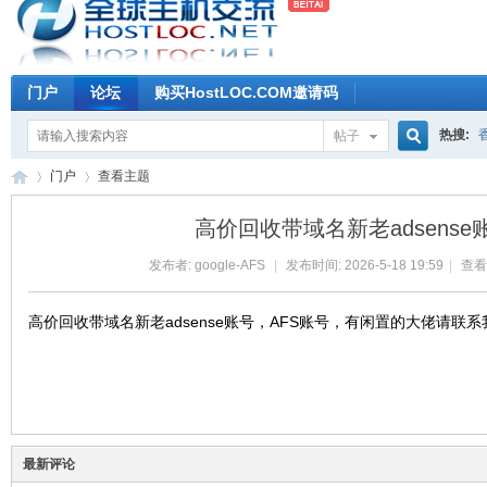
门户
论坛
购买HostLOC.COM邀请码
热搜:
帖子
搜
门户
查看主题
高价回收带域名新老adsense
索
发布者:
google-AFS
|
发布时间: 2026-5-18 19:59
|
查看数
全
›
›
高价回收带域名新老adsense账号，AFS账号，有闲置的大佬请联系
最新评论