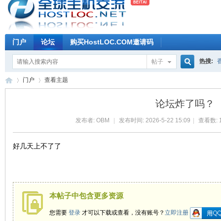
门户
论坛
购买HostLOC.COM邀请码
热搜:
帖子
搜
门户
查看主题
论坛炸了吗？
索
发布者:
OBM
|
发布时间: 2026-5-22 15:09
|
查看数: 1
全
›
›
好几天上不了了
本帖子中包含更多资源
您需要
登录
才可以下载或查看，没有账号？
立即注册