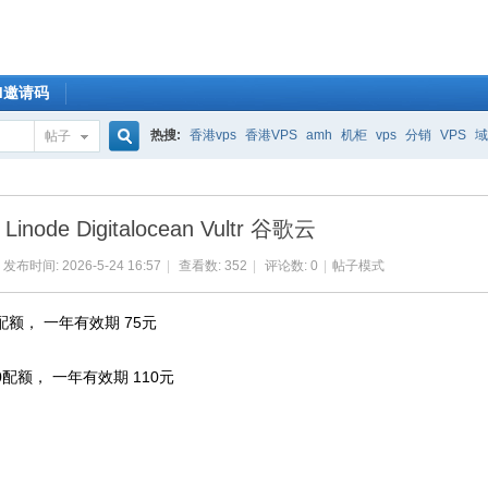
OM邀请码
热搜:
香港vps
香港VPS
amh
机柜
vps
分销
VPS
域
帖子
搜
Linode Digitalocean Vultr 谷歌云
索
发布时间: 2026-5-24 16:57
|
查看数: 352
|
评论数: 0
|
帖子模式
 3配额， 一年有效期 75元
 10配额， 一年有效期 110元