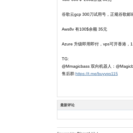
球
谷歌云gcp 300刀试用号，正规谷歌邮箱
Aws8v 有100$余额 35元
Azure 升级即用即付，vps可开香港，1
TG:
主
@Mmagicbass 双向机器人：@Magicba
售后群:
https://t.me/buyvps115
最新评论
机