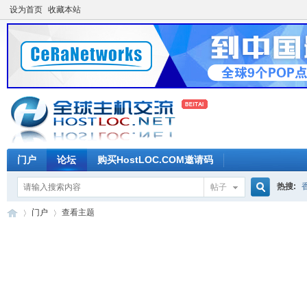
设为首页
收藏本站
门户
论坛
购买HostLOC.COM邀请码
热搜:
帖子
搜
门户
查看主题
索
全
›
›