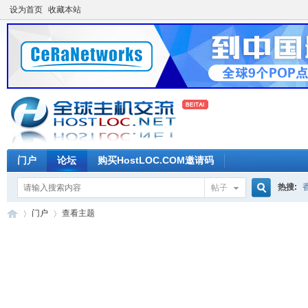
设为首页
收藏本站
门户
论坛
购买HostLOC.COM邀请码
热搜:
帖子
搜
门户
查看主题
索
全
›
›