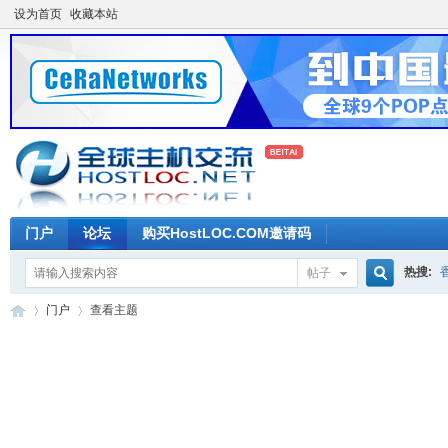
设为首页
收藏本站
门户
论坛
购买HostLOC.COM邀请码
热搜:
帖子
搜
门户
查看主题
索
全
›
›