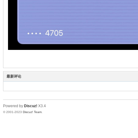
最新评论
Powered by
Discuz!
X3.4
© 2001-2023
Discuz! Team
.