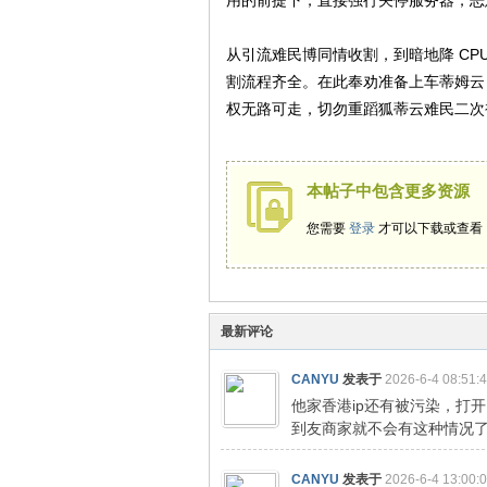
用的前提下，直接强行关停服务器，恶
从引流难民博同情收割，到暗地降 C
割流程齐全。在此奉劝准备上车蒂姆云
权无路可走，切勿重蹈狐蒂云难民二次
交
本帖子中包含更多资源
您需要
登录
才可以下载或查看
最新评论
CANYU
发表于
2026-6-4 08:51:
流
他家香港ip还有被污染，打
到友商家就不会有这种情况
CANYU
发表于
2026-6-4 13:00: