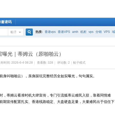
OM邀请码
热搜:
香港vps
香港VPS
amh
机柜
vps
分销
VPS
域
帖子
搜
雷曝光｜蒂姆云（原啪啪云）
索
布时间: 2026-6-4 08:28
|
查看数: 328
|
评论数: 2
|
帖子模式
前身叫啪啪云），亲身踩坑完整经历全如实曝光，句句属实。
时，蒂姆云看准时机大肆宣传，专门引流狐蒂云难民入驻，靠着同情难
前期宣传配置扎实、香港线路稳定、大盘硬盘足量，大量难民出于信任下