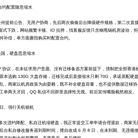
，合约配置随意缩水
无任何提前公告、无用户协商，先后两次偷偷后台降级硬件规格，第二次直
断崖式下跌，网站频繁卡顿、IO 拉胯，找客服反馈只含糊甩锅机房波动，拒
何补偿，单方面撕毁购买时配置合约。
美国，硬盘恶意缩水
DP 协议，在未征求用户意愿、没有迁移备选方案前提下，强制把全部香港
本选购 130G 大盘存储，迁移完成后直接缩水只剩 70G，承诺原配硬
乱，商家以机房政策为由耍赖，既不补全硬盘容量，也不提供数据迁移协
工单两天才回，QQ 私信不回群里选择性无视。前后宣传嘴脸截然相反。
日、强行关机锁机
因商家多次违约降配、私自迁机缩硬盘，我正常提交工单申请合理退款，商家无
台私自修改服务器到期时间，擅自改成 6 月 8 日，在未到期、无违规