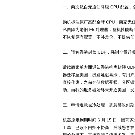
球
一、两次私自无通知降级 CPU 配置
购机标注原厂高配金牌 CPU，商家
私自降为老旧 E5 处理器，整机性能
不恢复原有配置、不补差价、不提供任
二、谎称香港封禁 UDP，强制全量迁
主
后续商家单方面通知香港机房封锁 U
器迁移至美国，线路延迟暴涨，有用户原
直接作废，之前存储数据受损、分区错
助。而我的服务器始终未开通美国，发
三、申请退款被冷处理，恶意篡改到期
机器原定到期时间 6 月 15 日，
机
工单、已读不回拒不协商。后续恶意在后