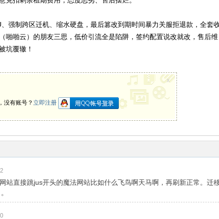
意克扣剩余租期费用，态度恶劣、售后摆烂。
PU、强制跨区迁机、缩水硬盘，最后篡改到期时间暴力关服拒退款，全套
（啪啪云）的朋友三思，低价引流全是陷阱，签约配置说改就改，售后维
被坑覆辙！
x
，没有账号？
立即注册
42
开网站直接跳jus开头的魔法网站比如什么飞鸟啊天马啊，再刷新正常。迁
了。
00