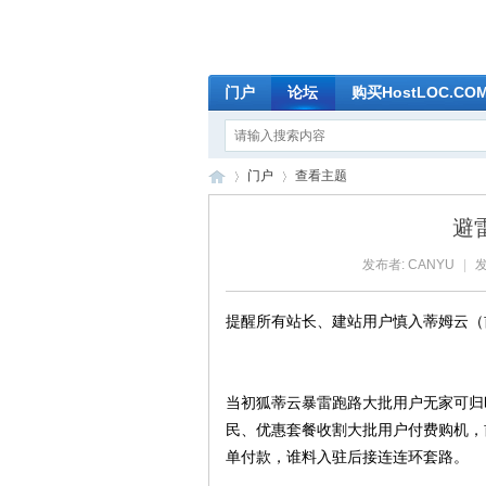
门户
论坛
购买HostLOC.C
门户
查看主题
避
发布者:
CANYU
|
发
全
›
›
提醒所有站长、建站用户慎入蒂姆云（
当初狐蒂云暴雷跑路大批用户无家可归
民、优惠套餐收割大批用户付费购机，
单付款，谁料入驻后接连连环套路。