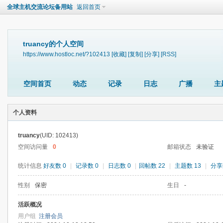
全球主机交流论坛备用站
返回首页
truancy的个人空间
https://www.hostloc.net/?102413
[收藏]
[复制]
[分享]
[RSS]
空间首页
动态
记录
日志
广播
主
个人资料
truancy
(UID: 102413)
空间访问量
0
邮箱状态
未验证
统计信息
好友数 0
|
记录数 0
|
日志数 0
|
回帖数 22
|
主题数 13
|
分享
性别
保密
生日
-
活跃概况
用户组
注册会员