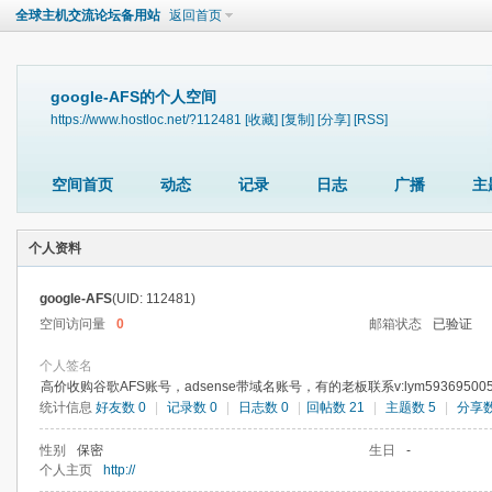
全球主机交流论坛备用站
返回首页
google-AFS的个人空间
https://www.hostloc.net/?112481
[收藏]
[复制]
[分享]
[RSS]
空间首页
动态
记录
日志
广播
主
个人资料
google-AFS
(UID: 112481)
空间访问量
0
邮箱状态
已验证
个人签名
高价收购谷歌AFS账号，adsense带域名账号，有的老板联系v:lym59369500
统计信息
好友数 0
|
记录数 0
|
日志数 0
|
回帖数 21
|
主题数 5
|
分享数
性别
保密
生日
-
个人主页
http://