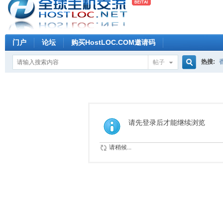
门户
论坛
购买HostLOC.COM邀请码
热搜:
帖子
搜
索
请先登录后才能继续浏览
请稍候...