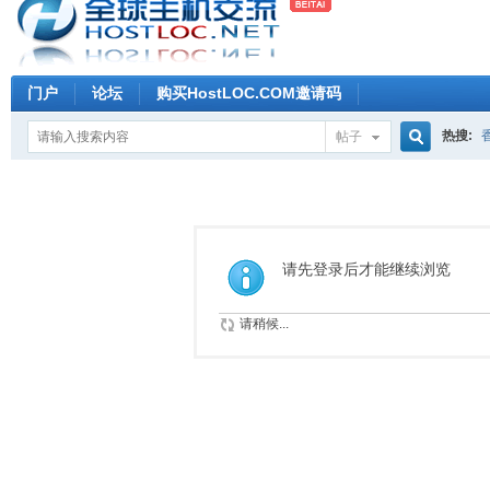
门户
论坛
购买HostLOC.COM邀请码
热搜:
帖子
搜
索
请先登录后才能继续浏览
请稍候...