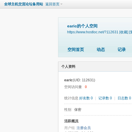
全球主机交流论坛备用站
返回首页
earic的个人空间
https://www.hostloc.net/?112631
[收藏]
[
空间首页
动态
记录
个人资料
earic
(UID: 112631)
空间访问量
0
统计信息
好友数 0
|
记录数 0
|
日志数 0
性别
保密
活跃概况
用户组
注册会员