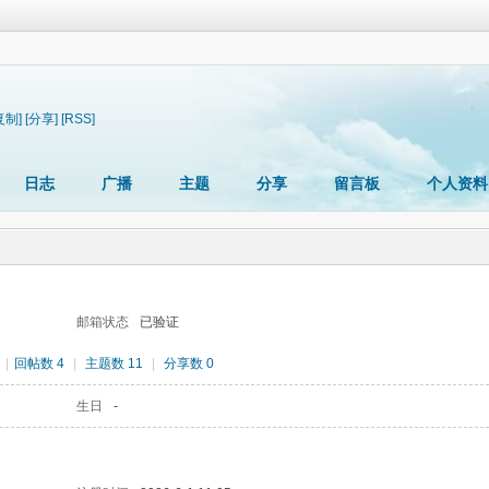
复制]
[分享]
[RSS]
日志
广播
主题
分享
留言板
个人资料
邮箱状态
已验证
|
回帖数 4
|
主题数 11
|
分享数 0
生日
-