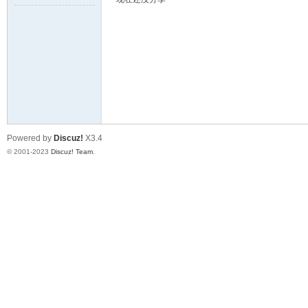
球
Powered by
Discuz!
X3.4
© 2001-2023
Discuz! Team
.
主