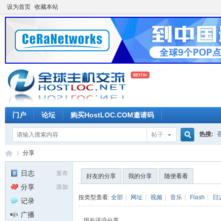
设为首页
收藏本站
门户
论坛
购买HostLOC.COM邀请码
热搜:
帖子
搜
分享
日志
发布
好友的分享
我的分享
随便看看
分享
添加
索
全
›
按类型查看:
全部
|
网址
|
视频
|
音乐
|
Flash
|
日
记录
广播
现在还没分享