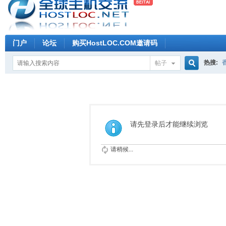
门户
论坛
购买HostLOC.COM邀请码
热搜:
帖子
搜
索
请先登录后才能继续浏览
请稍候...