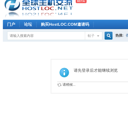
门户
论坛
购买HostLOC.COM邀请码
热搜:
帖子
搜
索
请先登录后才能继续浏览
请稍候...