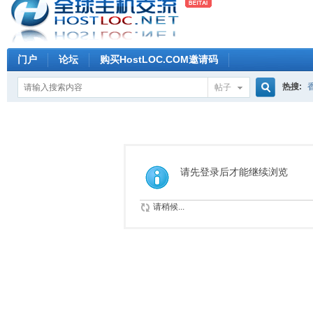
门户
论坛
购买HostLOC.COM邀请码
热搜:
帖子
搜
索
请先登录后才能继续浏览
请稍候...