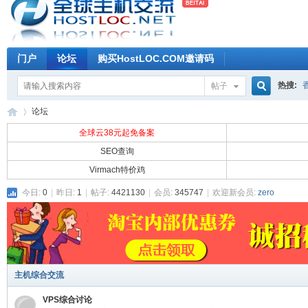
门户
论坛
购买HostLOC.COM邀请码
热搜:
帖子
搜
论坛
全球云38元起免备案
SEO查询
索
Virmach特价鸡
全
»
今日:
0
|
昨日:
1
|
帖子:
4421130
|
会员:
345747
|
欢迎新会员:
zero
主机综合交流
VPS综合讨论