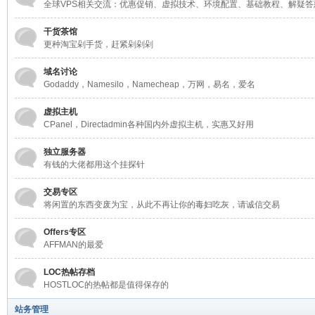
球
全球VPS相关交流：优惠促销、虚拟技术、环境配置、基础教程、解疑答
干货茶馆
更种淘宝剁手货，赶紧剁剁剁
域名讨论
Godaddy，Namesilo，Namecheap，万网，易名，爱名
虚拟主机
CPanel，Directadmin各种国内外虚拟主机，实惠又好用
主
独立服务器
有钱的大佬都用这个挂探针
交易专区
将闲置的东西变废为宝，从此不再让你的毒妇吃灰，请诚信交易
Offers专区
AFFMAN的最爱
LOC热帖存档
机
HOSTLOC的热帖都是值得保存的
站务管理