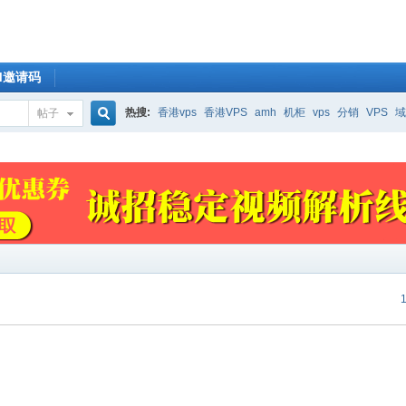
OM邀请码
热搜:
香港vps
香港VPS
amh
机柜
vps
分销
VPS
域
帖子
搜
索