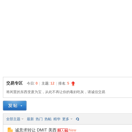
球
交易专区
今日:
0
|
主题:
12
|
排名:
5
将闲置的东西变废为宝，从此不再让你的毒妇吃灰，请诚信交易
主
全部主题
最新
热门
热帖
精华
更多
诚意求转让 DMIT 美西
New