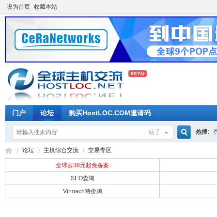
设为首页
收藏本站
门户
论坛
购买HostLOC.COM邀请码
热搜:
帖子
搜
论坛
主机综合交流
交易专区
全球云38元起免备案
SEO查询
索
Virmach特价鸡
全
»
›
›