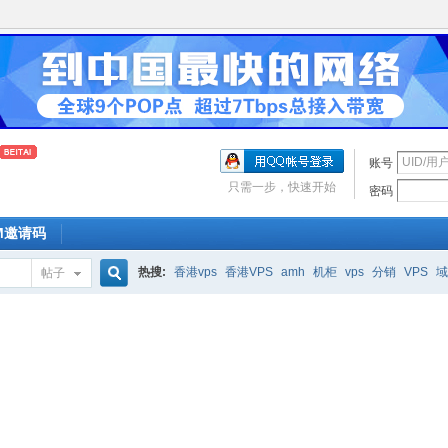
账号
只需一步，快速开始
密码
OM邀请码
热搜:
香港vps
香港VPS
amh
机柜
vps
分销
VPS
域
帖子
搜
索