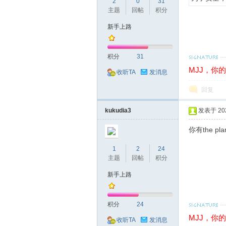
球
2
0
31
主题
回帖
积分
新手上路
积分
31
MJJ，你
收听TA
发消息
回复
主
kukudia3
发表于 2026
你有the pl
1
2
24
主题
回帖
积分
新手上路
机
积分
24
MJJ，你
收听TA
发消息