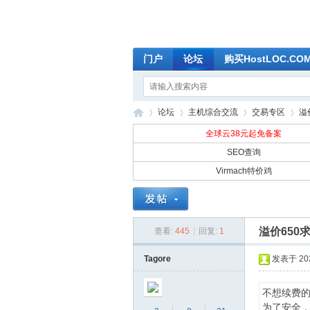
门户
论坛
购买HostLOC.C
论坛
主机综合交流
交易专区
溢价
全球云38元起免备案
SEO查询
Virmach特价鸡
全
»
›
›
›
溢价650求购
查看:
445
|
回复:
1
Tagore
发表于 2026
不想续费
为了安全