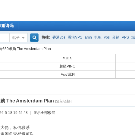
OM邀请码
热搜:
香港vps
香港VPS
amh
机柜
vps
分销
VPS
域
帖子
搜
650求购 The Amsterdam Plan
V2EX
超级PING
索
乌云漏洞
 The Amsterdam Plan
[复制链接]
-5-18 19:45:48
|
显示全部楼层
的大佬，私信联系
，走闲鱼交易也可以。