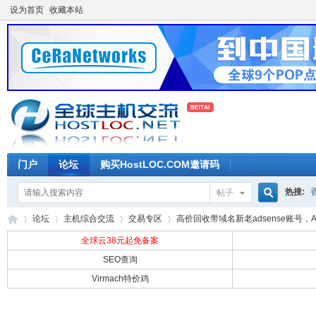
设为首页
收藏本站
门户
论坛
购买HostLOC.COM邀请码
热搜:
帖子
搜
论坛
主机综合交流
交易专区
高价回收带域名新老adsense账号，
全球云38元起免备案
SEO查询
索
Virmach特价鸡
全
»
›
›
›