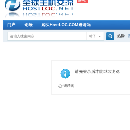
门户
论坛
购买HostLOC.COM邀请码
热搜:
帖子
搜
索
请先登录后才能继续浏览
请稍候...