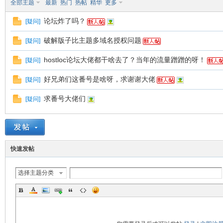
全部主题
最新
热门
热帖
精华
更多
论坛炸了吗？
[
疑问
]
破解版子比主题多域名授权问题
[
疑问
]
机
hostloc论坛大佬都干啥去了？当年的流量蹭蹭的呀！
[
疑问
]
好兄弟们这番号是啥呀，求谢谢大佬
[
疑问
]
求番号大佬们
[
疑问
]
快速发帖
交
选择主题分类