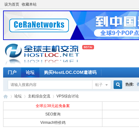
设为首页
收藏本站
门户
论坛
购买HostLOC.COM邀请码
热搜:
帖子
搜
论坛
主机综合交流
VPS综合讨论
全球云38元起免备案
SEO查询
索
Virmach特价鸡
全
»
›
›