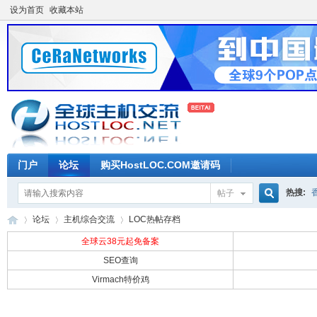
设为首页
收藏本站
门户
论坛
购买HostLOC.COM邀请码
热搜:
帖子
搜
论坛
主机综合交流
LOC热帖存档
全球云38元起免备案
SEO查询
索
Virmach特价鸡
全
»
›
›