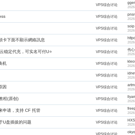
gger
VPS综合讨论
2026
pnsr
ss
VPS综合讨论
2026
soip
VPS综合讨论
2026
http
項卡下面不顯示網絡訊息
VPS综合讨论
2026
伤心
为云稳定代充，可实名可付U⭐
VPS综合讨论
2026
kleo
钱换机
VPS综合讨论
2026
idn
VPS综合讨论
2026
artm
原因
VPS综合讨论
2026
llya
ws教程(原创)
VPS综合讨论
2026
free
的来申请，支持 CF 托管
VPS综合讨论
2026
HXS
关于U盘插拔的问题
VPS综合讨论
2026
oky
VPS综合讨论