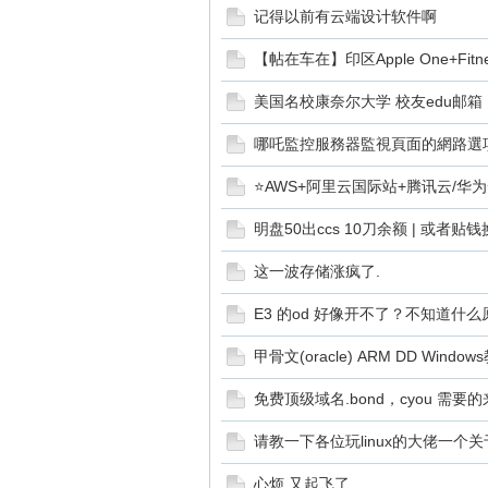
记得以前有云端设计软件啊
【帖在车在】印区Apple One+Fitne
美国名校康奈尔大学 校友edu邮箱
哪吒監控服務器監視頁面的網路選
⭐AWS+阿里云国际站+腾讯云/华
主
明盘50出ccs 10刀余额 | 或者贴
这一波存储涨疯了.
E3 的od 好像开不了？不知道什么
甲骨文(oracle) ARM DD Windo
免费顶级域名.bond，cyou 需要
机
请教一下各位玩linux的大佬一个
心烦 又起飞了