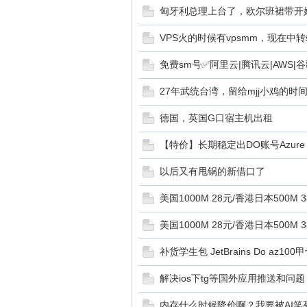
匈牙利总理上台了，欧尔班裙带开始
VPS火的时候有vpsmm，现在中
免费sm号✅阿里云|腾讯云|AWS|
论
27年武统台湾，留给mjj小鸡的时
德国，英国G口宿主机出租
【特价】长期稳定出DO账号Azure A
以后又有甩锅的新借口了
美国1000M 28元/香港日本500M 
坛
美国1000M 28元/香港日本500M 
补货学生包 JetBrains Do az100
解决ios下tg等国外应用推送和问题
内存什么时候降价啊？我要被AI笑