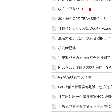
收几个耶鲁edu
备
80元招个GPT TEAMS车位 1人
【特价】长期稳定出DO账号Azure A
生活太难了，没有找到合适的工作
核云hk已炸
币安调成日语界面没有合约按钮了
用
FreeModel注册送300刀额度，GPT 
top域名续费31元了啊
LoC上的tg管理员都是谁，怎么这
【停出】出一个印度家宽小鸡 WSN
为啥我申请甲骨文提示不能用虚拟