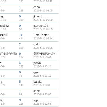
-5-10
191
2026-5-10 09:11
l
1
cabal
-5-9
125
2026-5-10 09:05
ong
0
jintong
-5-10
100
2026-5-10 06:09
ock122
0
czzrock122
-5-10
90
2026-5-10 05:39
ok123
14
DataCenter
-5-9
484
2026-5-10 05:34
2
clak
-5-9
150
2026-5-10 01:25
VPS综合讨论
0
美国VPS综合讨论
-5-9
107
2026-5-9 23:41
ya
4
jstxya
-5-9
247
2026-5-9 23:24
0
gger
-5-9
76
2026-5-9 23:12
la
5
balala
-5-9
143
2026-5-9 23:06
x
1
shox
-5-9
99
2026-5-9 23:06
滚
3
rqp
-5-9
128
2026-5-9 22:53