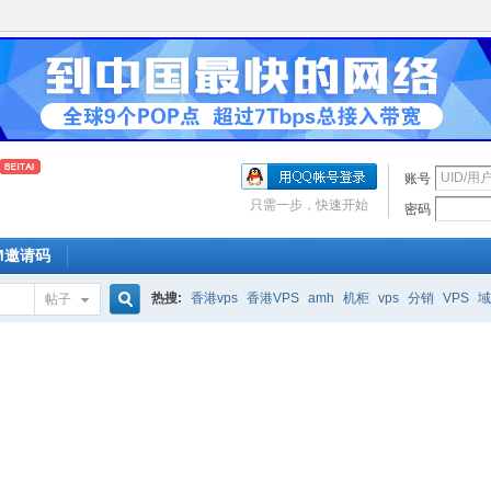
账号
只需一步，快速开始
密码
OM邀请码
热搜:
香港vps
香港VPS
amh
机柜
vps
分销
VPS
域
帖子
搜
索