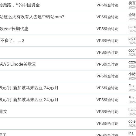
卖百
跑路，**的中国资金
VPS综合讨论
2026
全球
转站这么火有没有人去建中转站mm?
VPS综合讨论
2026
pane
谷歌云✅长期优惠
VPS综合讨论
2026
pig3
间不多了。
...
2
VPS综合讨论
2026
coo
VPS综合讨论
2026
czzr
WS Linode谷歌云
VPS综合讨论
2026
小猪
VPS综合讨论
2026
Foz
38元/月 新加坡马来西亚 24元/月
VPS综合讨论
2026
Foz
38元/月 新加坡马来西亚 24元/月
VPS综合讨论
2026
haili
甲骨文
VPS综合讨论
2026
dole
VPS综合讨论
2026
lna
死了
VPS综合讨论