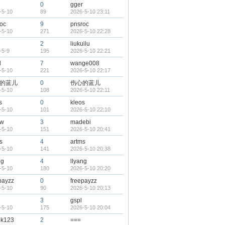
0
gger
-5-10
89
2026-5-10 23:11
oc
9
pnsroc
-5-10
271
2026-5-10 22:28
2
liukuilu
-5-9
195
2026-5-10 22:21
d
7
wange008
-5-10
221
2026-5-10 22:17
的蓝儿
0
伤心的蓝儿
-5-10
108
2026-5-10 22:11
s
0
kleos
-5-10
101
2026-5-10 22:10
ew
3
madebi
-5-10
151
2026-5-10 20:41
s
4
artms
-5-10
141
2026-5-10 20:38
ng
4
llyang
-5-10
180
2026-5-10 20:20
payzz
0
freepayzz
-5-10
90
2026-5-10 20:13
3
gspl
-5-10
175
2026-5-10 20:04
ok123
2
===