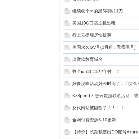
继续收个rn的黑5闪购11刀
美国10G口宿主机出租
行上云提现尽快提啊
交
美国永久GV号(0月租 , 无需保号)
出微软教育域名
收个ion11.11刀/年付
...
2
好像没啥活动好长时间了，四大金
KzSpeed × 慈云数据联名活动：
反代网站被阻断了！！！！
流
全网付费资源5-10更新
【特价】长期稳定出DO账号Azure A