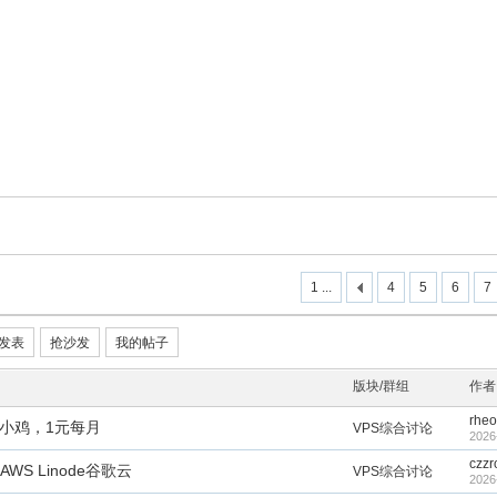
1 ...
4
5
6
7
发表
抢沙发
我的帖子
版块/群组
作者
rheo
-小鸡，1元每月
VPS综合讨论
2026
czzr
WS Linode谷歌云
VPS综合讨论
2026