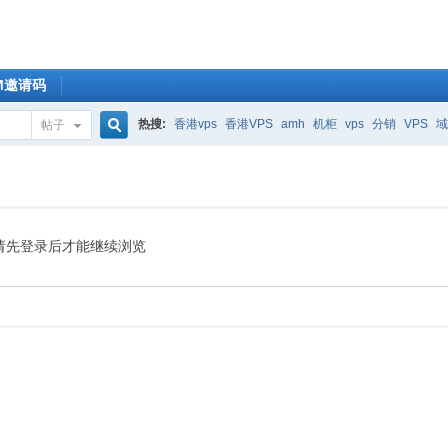
OM邀请码
热搜:
香港vps
香港VPS
amh
机柜
vps
分销
VPS
域
帖子
搜
索
请先登录后才能继续浏览