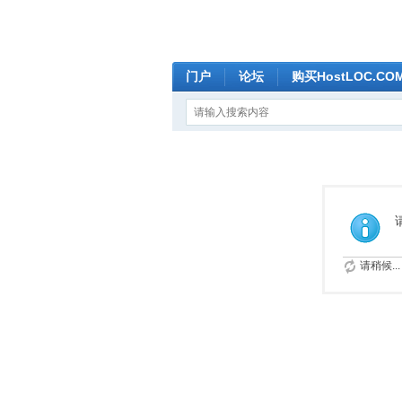
门户
论坛
购买HostLOC.C
请稍候...