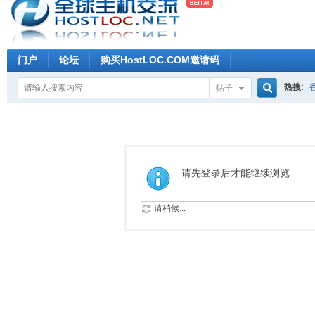
门户
论坛
购买HostLOC.COM邀请码
热搜:
帖子
搜
索
请先登录后才能继续浏览
请稍候...