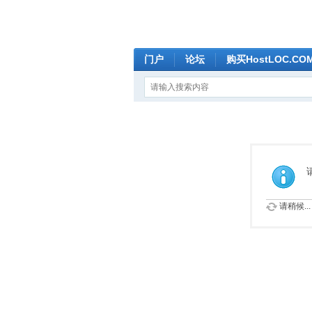
门户
论坛
购买HostLOC.C
请稍候...