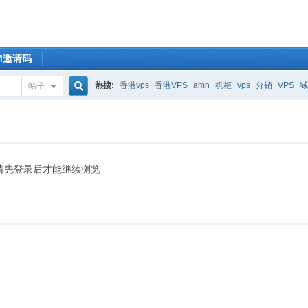
OM邀请码
热搜:
香港vps
香港VPS
amh
机柜
vps
分销
VPS
域
帖子
搜
索
请先登录后才能继续浏览