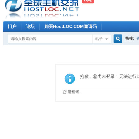
门户
论坛
购买HostLOC.COM邀请码
热搜:
帖子
搜
索
抱歉，您尚未登录，无法进行
请稍候...