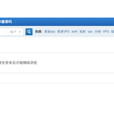
OM邀请码
热搜:
香港vps
香港VPS
amh
机柜
vps
分销
VPS
域
帖子
搜
索
请先登录后才能继续浏览