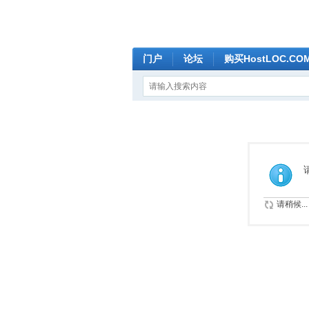
门户
论坛
购买HostLOC.C
请稍候...