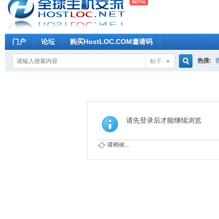
门户
论坛
购买HostLOC.COM邀请码
热搜:
帖子
搜
索
请先登录后才能继续浏览
请稍候...