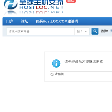
门户
论坛
购买HostLOC.COM邀请码
热搜:
帖子
搜
索
请先登录后才能继续浏览
请稍候...