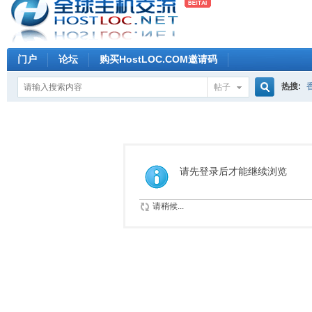
门户
论坛
购买HostLOC.COM邀请码
热搜:
帖子
搜
索
请先登录后才能继续浏览
请稍候...