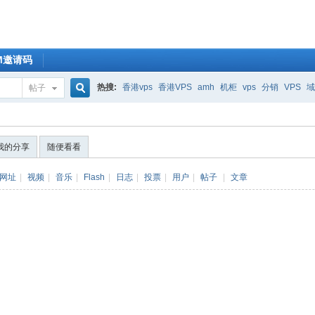
OM邀请码
热搜:
香港vps
香港VPS
amh
机柜
vps
分销
VPS
域
帖子
搜
我的分享
随便看看
索
网址
|
视频
|
音乐
|
Flash
|
日志
|
投票
|
用户
|
帖子
|
文章