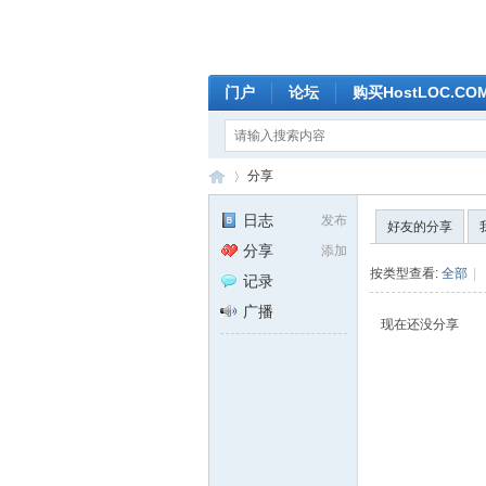
门户
论坛
购买HostLOC.C
分享
日志
发布
好友的分享
分享
添加
全
›
按类型查看:
全部
|
记录
广播
现在还没分享