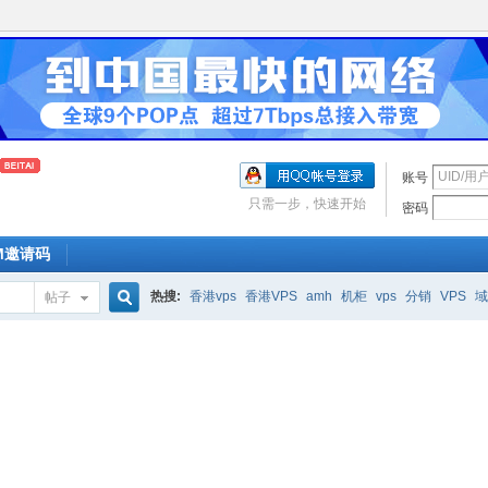
账号
只需一步，快速开始
密码
OM邀请码
热搜:
香港vps
香港VPS
amh
机柜
vps
分销
VPS
域
帖子
搜
索