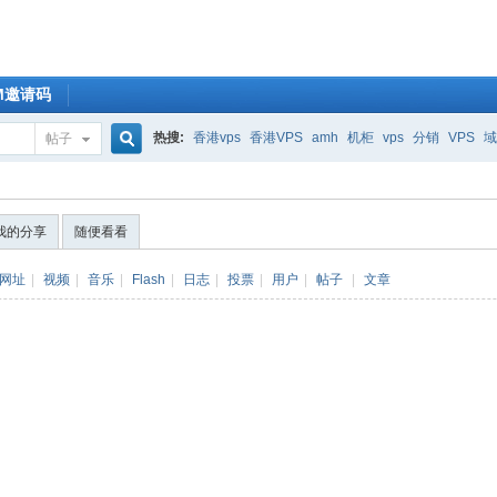
OM邀请码
热搜:
香港vps
香港VPS
amh
机柜
vps
分销
VPS
域
帖子
搜
我的分享
随便看看
索
网址
|
视频
|
音乐
|
Flash
|
日志
|
投票
|
用户
|
帖子
|
文章