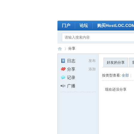
门户
论坛
购买HostLOC.C
分享
日志
发布
好友的分享
分享
添加
全
›
按类型查看:
全部
|
记录
广播
现在还没分享