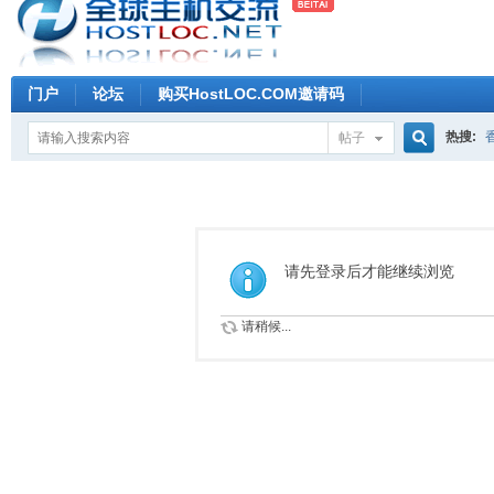
门户
论坛
购买HostLOC.COM邀请码
热搜:
帖子
搜
索
请先登录后才能继续浏览
请稍候...