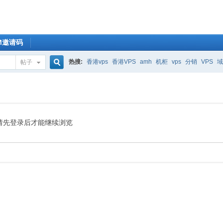
OM邀请码
热搜:
香港vps
香港VPS
amh
机柜
vps
分销
VPS
域
帖子
搜
索
请先登录后才能继续浏览