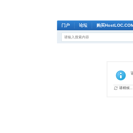
门户
论坛
购买HostLOC.C
请稍候...