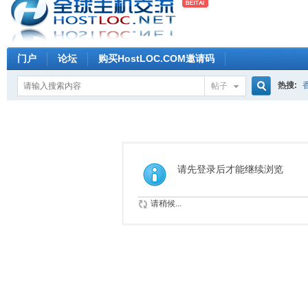
门户
论坛
购买HostLOC.COM邀请码
热搜:
帖子
搜
索
请先登录后才能继续浏览
请稍候...