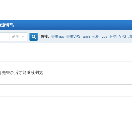
OM邀请码
热搜:
香港vps
香港VPS
amh
机柜
vps
分销
VPS
域
帖子
搜
索
请先登录后才能继续浏览