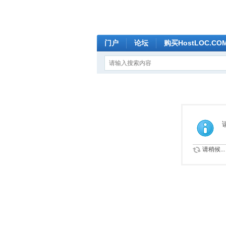
门户
论坛
购买HostLOC.C
请稍候...