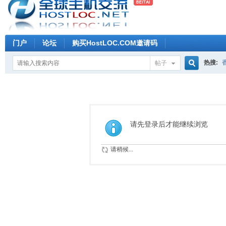
门户
论坛
购买HostLOC.COM邀请码
热搜:
帖子
搜
索
请先登录后才能继续浏览
请稍候...