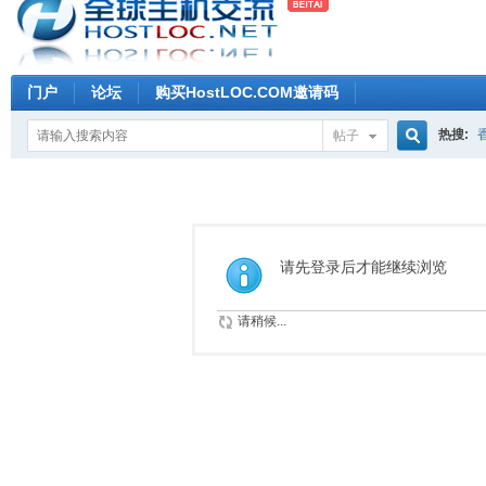
门户
论坛
购买HostLOC.COM邀请码
热搜:
帖子
搜
索
请先登录后才能继续浏览
请稍候...