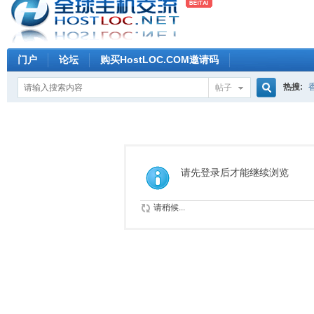
门户
论坛
购买HostLOC.COM邀请码
热搜:
帖子
搜
索
请先登录后才能继续浏览
请稍候...